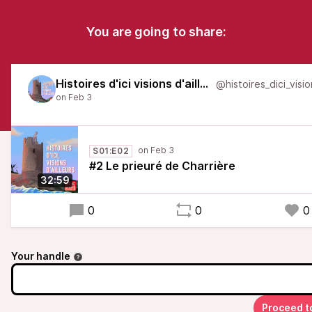
You are going to share:
Histoires d'ici visions d'ailleurs
S01:E02
#2 Le prieuré de Charrière
32:59
0
0
0
Your handle
Proceed t