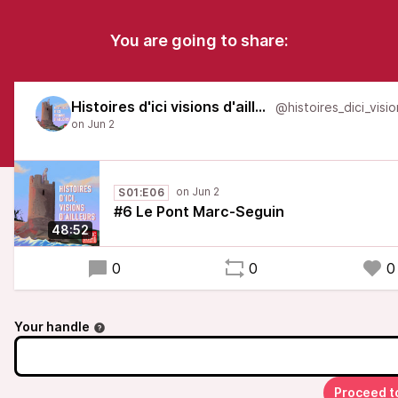
You are going to share:
Histoires d'ici visions d'ailleurs
S01:E06
#6 Le Pont Marc-Seguin
48:52
0
0
0
Your handle
Proceed t