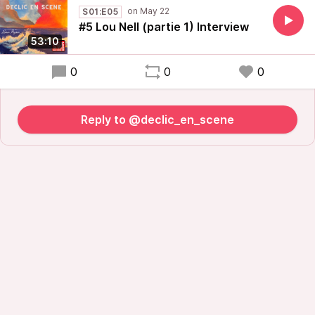
S01:E05
#5 Lou Nell (partie 1) Interview
53:10
0
0
0
Reply to @declic_en_scene